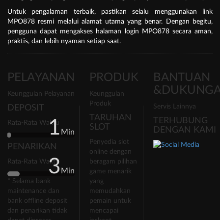
Untuk pengalaman terbaik, pastikan selalu menggunakan link
MPO878 resmi melalui alamat utama yang benar. Dengan begitu,
pengguna dapat mengakses halaman login MPO878 secara aman,
praktis, dan lebih nyaman setiap saat.
PELAYANAN
PRODUK
BANTUAN
&DUKUNG
Keunggulan Pelayanan
Keunggulan
Produk
Servis Lainnya
DEPOSIT
TARUHAN
TERHUBUNG
1
Rata-Rata Waktu
SLOT
DENGAN KAMI
Min
Penyedia slot
PENARIKAN
online dengan
3
Rata-Rata Waktu
beragam pilihan
Min
game menarik
* Selama bank
yang
maintenance dan
memudahkan
bank offline deposit
pemain untuk
dan penarikan tidak
mencapai