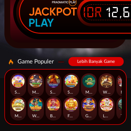
IDR
12,
JACKPOT
PLAY
Game Populer
Lebih Banyak Game
Sweet Bonanza Super Scatter
Mahjong Wins 3 – Black Scatter
Sticky Bandits Thunder Rail
Sugar Bang Bang 2
Mahjong Ways 2
Wild Bounty Showdown
Nexus Koi Gate
Mahjong Ways
Wukong - Black Scatter
Bang Gacor 1000
Fortune Gems
Gates of Olympus Super Scatter
Lucky Twins Nexus
The Crypt