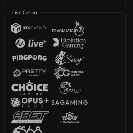
Live Casino