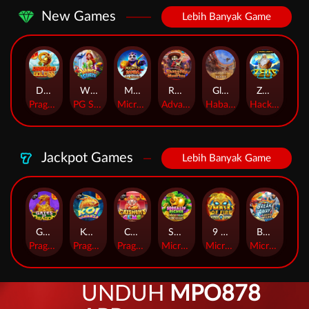
New Games
Lebih Banyak Game
Dragon Gold 88™
Wings of Iguazu
Mighty Panda
Rhapsody of Muertos
Glory Of Rome
Ze Zeus
Pragmatic Play
PG Soft
MicroGaming
AdvantPlay
Habanero
Hacksaw
Jackpot Games
Lebih Banyak Game
Gates of Dragon Jackpot Play
Koi Bonanza Jackpot Play
Caishen 's Gems Jackpot Play
Squealin 'Riches
9 Masks of Fire™ HyperSpins™
Break Away Lucky Wilds
Pragmatic Play
Pragmatic Play
Pragmatic Play
MicroGaming
MicroGaming
MicroGaming
UNDUH
MPO878