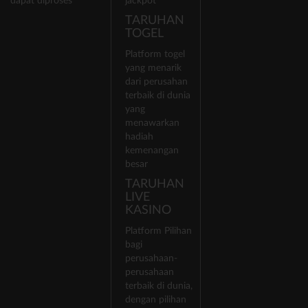
dapat diproses
jackpot
TARUHAN
TOGEL
Platform togel
yang menarik
dari perusahan
terbaik di dunia
yang
menawarkan
hadiah
kemenangan
besar
TARUHAN
LIVE
KASINO
Platform Pilihan
bagi
perusahaan-
perusahaan
terbaik di dunia,
dengan pilihan