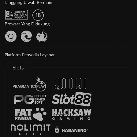
Tanggung Jawab Bermain
Browser Yang Didukung
Platform Penyedia Layanan
Slots