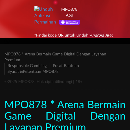
MPO878
App
*Pindai kode QR untuk Unduh
Android APK
MPO878 * Arena Bermain Game Digital Dengan Layanan
Premium
Responsible Gambling
Pusat Bantuan
Syarat &Ketentuan MPO878
©2025 MPO878. Hak cipta dilindungi | 18+
MPO878 * Arena Bermain
Game Digital Dengan
Layanan Premium